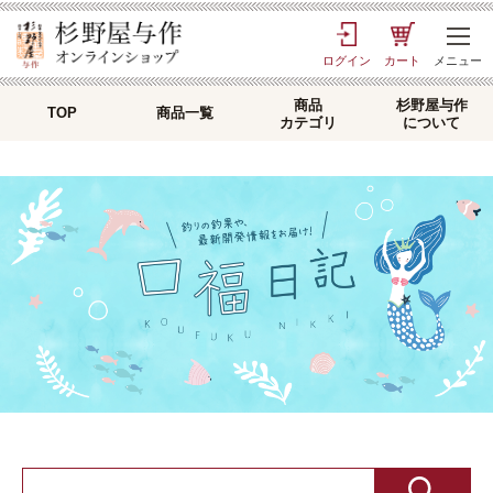
TOP
> 口福日記
ログイン
カート
メニュー
商品
杉野屋与作
TOP
商品一覧
カテゴリ
について