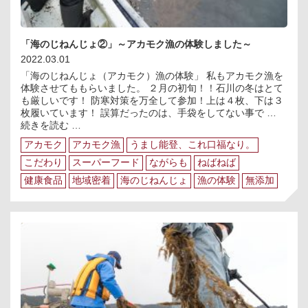
や
か
な
「海のじねんじょ②」～アカモク漁の体験しました～
緑
に！
2022.03.01
～」
「海のじねんじょ（アカモク）漁の体験」 私もアカモク漁を
体験させてももらいました。 ２月の初旬！！石川の冬はとて
も厳しいです！ 防寒対策を万全して参加！上は４枚、下は３
枚履いています！ 誤算だったのは、手袋をしてない事で …
「海
続きを読む
…
の
アカモク
アカモク漁
うまし能登、これ口福なり。
じ
ね
こだわり
スーパーフード
ながらも
ねばねば
ん
健康食品
地域密着
海のじねんじょ
漁の体験
無添加
じ
ょ
②」
～
ア
カ
モ
ク
漁
の