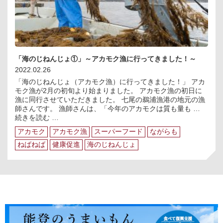
体
験
し
ま
し
た
～
「海のじねんじょ①」～アカモク漁に行ってきました！～
2022.02.26
「海のじねんじょ（アカモク漁）に行ってきました！」 アカ
モク漁が2月の初旬より始まりました。 アカモク漁の初日に
漁に同行させていただきました。 七尾の鵜浦漁港の地元の漁
師さんです。 漁師さんは、「今年のアカモクは質も量も …
「海
続きを読む
…
の
アカモク
アカモク漁
スーパーフード
ながらも
じ
ね
ねばねば
健康促進
海のじねんじょ
ん
じ
ょ
①」
～
ア
カ
モ