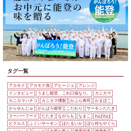
ク
漁
に
行
っ
て
き
ま
し
た！
～
タグ一覧
アカモク
アカモク漁
アヒージョ
アレンジ
インタビュー
うまし能登、これ口福なり。
カニカマ
カニカマハナコ
カニカマ燻製
かぶら寿司
かまぼこ
からせんじゅ
がんばろ能登
こだわり
サーモンたたき
スーパーフード
たたき
ながらも
なまこ
ねばねば
ピクルス
ふくいサーモン
ほたるいか
ぼら待ちやぐら