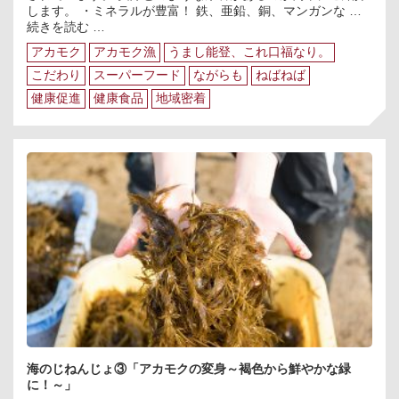
します。 ・ミネラルが豊富！ 鉄、亜鉛、銅、マンガンな …
海
続きを読む
…
の
アカモク
アカモク漁
うまし能登、これ口福なり。
じ
ね
こだわり
スーパーフード
ながらも
ねばねば
ん
健康促進
健康食品
地域密着
じ
ょ
④
～
ス
ー
パ
ー
フ
ー
ド
ア
カ
モ
ク
の
豆
海のじねんじょ③「アカモクの変身～褐色から鮮やかな緑
知
に！～」
識