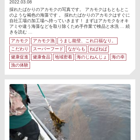
2022.03.08
～
採れたばかりのアカモクの写真です。 アカモクはもともとこ
のような褐色の海藻です 。 採れたばかりのアカモクはすぐに
自社工場の加工場へ持っていきます！ まずはアカモクをオキ
アミや違う海藻などを取り除くため手作業で検品と水洗 …
続
海
きを読む
…
の
アカモク
アカモク漁
うまし能登、これ口福なり。
じ
ね
こだわり
スーパーフード
ながらも
ねばねば
ん
健康促進
健康食品
地域密着
海のじねんじょ
海の幸
じ
漁の体験
ょ
③「ア
カ
モ
ク
の
変
身
～
褐
色
か
ら
鮮