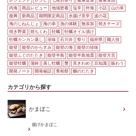
レジェンド
レシピ
七尾お祭り
健康促進
健康食品
内海
商品レビュー
地域密着
塩辛
外海
小話
山の幸
復興
新商品
期間限定商品
水揚げ見学
波の花
海のじねんじょ
海の幸
漁の体験
無添加
焼きチーズ
焼き野菜
焼ちくわ
牡蠣
牡蠣オイル漬け
牡蠣カンカン蒸し
珍味
石川弁
祭り
福井県
職人技
能登
能登のからすみ
能登の海
能登の珍味
能登ふぐのたたき
能登半島
能登半島地震
能登方言
能登牡蠣
蒲鉾
蒸し牡蠣
蟹
見きわめ
豆知識
賑わう
開発ノート
開発秘話
青柏祭
鰤のたたき
カテゴリから探す
かまぼこ
揚げかまぼこ