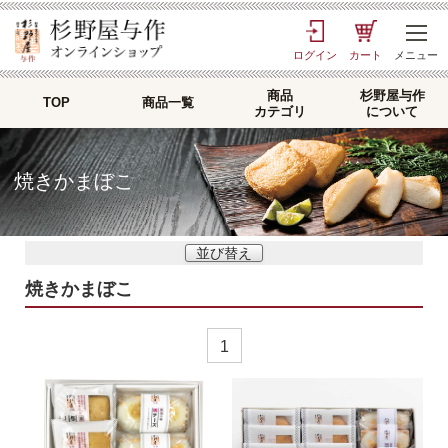
ログイン
カート
メニュー
商品
杉野屋与作
TOP
商品一覧
カテゴリ
について
焼きかまぼこ
並び替え
焼きかまぼこ
1