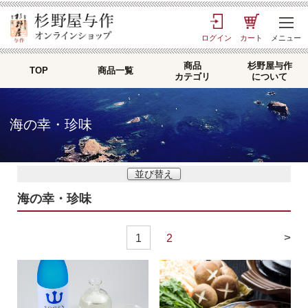
ログイン
カート
メニュー
商品
杉野屋与作
TOP
商品一覧
カテゴリ
について
海の幸・珍味
並び替え
海の幸・珍味
>
1
2