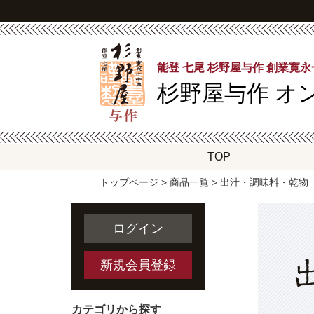
能登 七尾 杉野屋与作 創業寛
杉野屋与作
オ
TOP
トップページ
>
商品一覧
> 出汁・調味料・乾物
ログイン
新規会員登録
カテゴリから探す