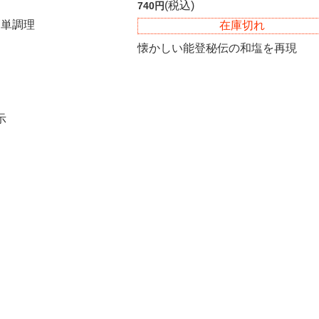
(税込)
740円
簡単調理
在庫切れ
懐かしい能登秘伝の和塩を再現
件表示