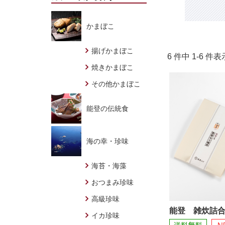
かまぼこ
揚げかまぼこ
6 件中 1-6 
焼きかまぼこ
その他かまぼこ
能登の伝統食
海の幸・珍味
海苔・海藻
おつまみ珍味
高級珍味
能登 雑炊詰
イカ珍味