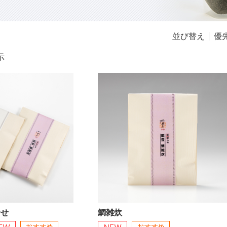
並び替え
優
件表示
合せ
鯛雑炊