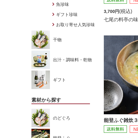
魚珍味
(税込)
3,700円
ギフト珍味
七尾の料亭の
お取り寄せ人気珍味
干物
出汁・調味料・乾物
ギフト
素材から探す
のどぐろ
能登ふぐ雑炊