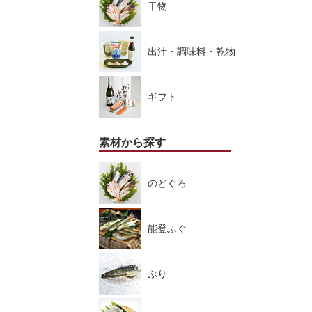
干物
出汁・調味料・乾物
ギフト
素材から探す
のどぐろ
能登ふぐ
ぶり