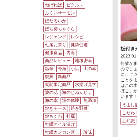
ねばねば
ピクルス
ふくいサーモン
ほたるいか
ぼら待ちやぐら
レジェンド
レシピ
七尾お祭り
健康促進
板付き
健康食品
内海
2023.01
商品レビュー
地域密着
何故か
塩辛
外海
小話
山の幸
のでしょ
に、 こ
復興
新商品
ことをよ
期間限定商品
水揚げ見学
はこの木
ぼこ」
波の花
海のじねんじょ
います!!
海の幸
漁の体験
無添加
うまし
焼きチーズ
焼き野菜
こだわ
焼ちくわ
牡蠣
豆知識
牡蠣オイル漬け
牡蠣カンカン蒸し
珍味