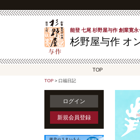
能登 七尾 杉野屋与作 創業寛
杉野屋与作
オ
TOP
TOP
> 口福日記
ログイン
新規会員登録