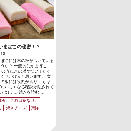
かまぼこの秘密！？
.18
まぼこには木の板がついている
うか？ 一般的なかまぼこ
のように木の板がついている
く見かけると思います。 実
の板には役割があり 「かま
がおいしくなる秘訣が隠されて
板
 かまぼ …
続きを読む
…
付
能登、これ口福なり。
き
か
り
焼きチーズ
蒲鉾
ま
ぼ
こ
の