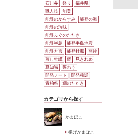
石川弁
祭り
福井県
職人技
能登
能登のからすみ
能登の海
能登の珍味
能登ふぐのたたき
能登半島
能登半島地震
能登方言
能登牡蠣
蒲鉾
蒸し牡蠣
蟹
見きわめ
豆知識
賑わう
開発ノート
開発秘話
青柏祭
鰤のたたき
カテゴリから探す
かまぼこ
揚げかまぼこ