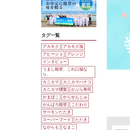
タグ一覧
アカモク
アカモク漁
アヒージョ
アレンジ
インタビュー
うまし能登、これ口福な
り。
カニカマ
カニカマハナコ
カニカマ燻製
かぶら寿司
かまぼこ
からせんじゅ
がんばろ能登
こだわり
サーモンたたき
スーパーフード
たたき
ながらも
なまこ