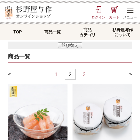
ログイン
カート
メニュー
商品
杉野屋与作
TOP
商品一覧
カテゴリ
について
並び替え
商品一覧
<
>
1
2
3