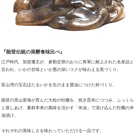
『能登伝統の発酵食味比べ』
江戸時代、加賀藩主が、参勤交替のおりに将軍に献上された名産品と
言われ、いかの甘味といか墨の深いコクが味わえる黒づくり。
富山湾の宝石ほたるいかを生のまま醤油につけた粋づくり。
能登の里山里海が育んだ大粒の牡蠣を、焼き昆布につつみ、ふっくら
と蒸しあげ、素材本来の風味を活かす「米油」で漬け込んだ牡蠣の米
油漬け。
それぞれの美味しさを味わっていただける一品です。