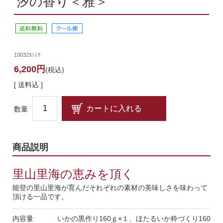
汐の香り＜雅＞
10032ﾖｼﾐﾔ
6,200円
(税込)
[ 送料込 ]
数量
商品説明
里山里海の恵みを頂く
能登の里山里海が育んだそれぞれの素材の美味しさを味わって
頂ける一品です。
内容量
いかの黒作り160ｇ×１、ほたるいか粋づくり160