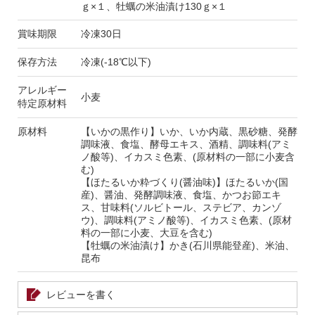
ｇ×１、牡蠣の米油漬け130ｇ×１
賞味期限
冷凍30日
保存方法
冷凍(-18℃以下)
アレルギー
小麦
特定原材料
原材料
【いかの黒作り】いか、いか内蔵、黒砂糖、発酵
調味液、食塩、酵母エキス、酒精、調味料(アミ
ノ酸等)、イカスミ色素、(原材料の一部に小麦含
む)
【ほたるいか粋づくり(醤油味)】ほたるいか(国
産)、醤油、発酵調味液、食塩、かつお節エキ
ス、甘味料(ソルビトール、ステビア、カンゾ
ウ)、調味料(アミノ酸等)、イカスミ色素、(原材
料の一部に小麦、大豆を含む)
【牡蠣の米油漬け】かき(石川県能登産)、米油、
昆布
レビューを書く