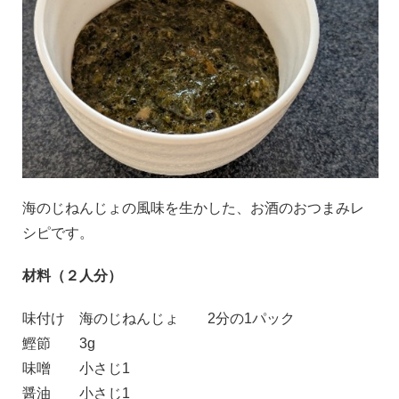
海のじねんじょの風味を生かした、お酒のおつまみレ
シピです。
材料（２人分）
味付け 海のじねんじょ
2分の1パック
鰹節
3g
味噌
小さじ1
醤油
小さじ1