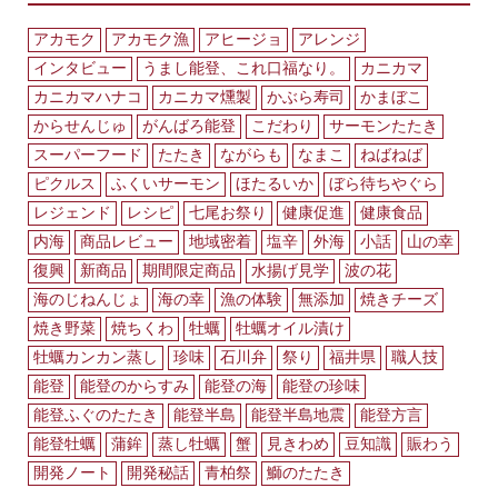
アカモク
アカモク漁
アヒージョ
アレンジ
インタビュー
うまし能登、これ口福なり。
カニカマ
カニカマハナコ
カニカマ燻製
かぶら寿司
かまぼこ
からせんじゅ
がんばろ能登
こだわり
サーモンたたき
スーパーフード
たたき
ながらも
なまこ
ねばねば
ピクルス
ふくいサーモン
ほたるいか
ぼら待ちやぐら
レジェンド
レシピ
七尾お祭り
健康促進
健康食品
内海
商品レビュー
地域密着
塩辛
外海
小話
山の幸
復興
新商品
期間限定商品
水揚げ見学
波の花
海のじねんじょ
海の幸
漁の体験
無添加
焼きチーズ
焼き野菜
焼ちくわ
牡蠣
牡蠣オイル漬け
牡蠣カンカン蒸し
珍味
石川弁
祭り
福井県
職人技
能登
能登のからすみ
能登の海
能登の珍味
能登ふぐのたたき
能登半島
能登半島地震
能登方言
能登牡蠣
蒲鉾
蒸し牡蠣
蟹
見きわめ
豆知識
賑わう
開発ノート
開発秘話
青柏祭
鰤のたたき