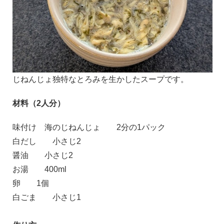
じねんじょ独特なとろみを生かしたスープです。
材料（2人分）
味付け 海のじねんじょ
2分の1パック
白だし
小さじ2
醤油
小さじ2
お湯
400ml
卵
1個
白ごま
小さじ1