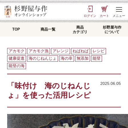
TOP
>
口福日記
> 「味付け 海のじねんじょ」を使った活用レシピ
ログイン
カート
メニュー
商品
杉野屋与作
TOP
商品一覧
カテゴリ
について
アカモク
アカモク漁
アレンジ
ねばねば
レシピ
健康促進
海のじねんじょ
海の幸
無添加
能登
能登の海
2025.06.05
「味付け 海のじねんじ
ょ」を使った活用レシピ