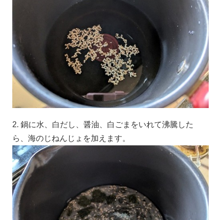
2. 鍋に水、白だし、醤油、白ごまをいれて沸騰した
ら、海のじねんじょを加えます。