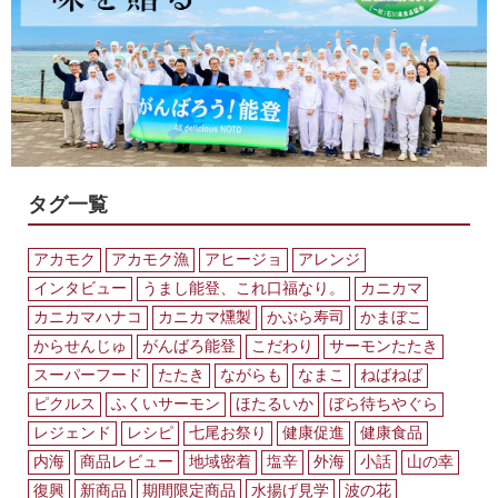
タグ一覧
アカモク
アカモク漁
アヒージョ
アレンジ
インタビュー
うまし能登、これ口福なり。
カニカマ
カニカマハナコ
カニカマ燻製
かぶら寿司
かまぼこ
からせんじゅ
がんばろ能登
こだわり
サーモンたたき
スーパーフード
たたき
ながらも
なまこ
ねばねば
ピクルス
ふくいサーモン
ほたるいか
ぼら待ちやぐら
レジェンド
レシピ
七尾お祭り
健康促進
健康食品
内海
商品レビュー
地域密着
塩辛
外海
小話
山の幸
復興
新商品
期間限定商品
水揚げ見学
波の花