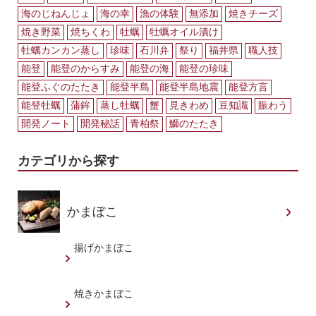
海のじねんじょ
海の幸
漁の体験
無添加
焼きチーズ
焼き野菜
焼ちくわ
牡蠣
牡蠣オイル漬け
牡蠣カンカン蒸し
珍味
石川弁
祭り
福井県
職人技
能登
能登のからすみ
能登の海
能登の珍味
能登ふぐのたたき
能登半島
能登半島地震
能登方言
能登牡蠣
蒲鉾
蒸し牡蠣
蟹
見きわめ
豆知識
賑わう
開発ノート
開発秘話
青柏祭
鰤のたたき
カテゴリから探す
かまぼこ
揚げかまぼこ
焼きかまぼこ