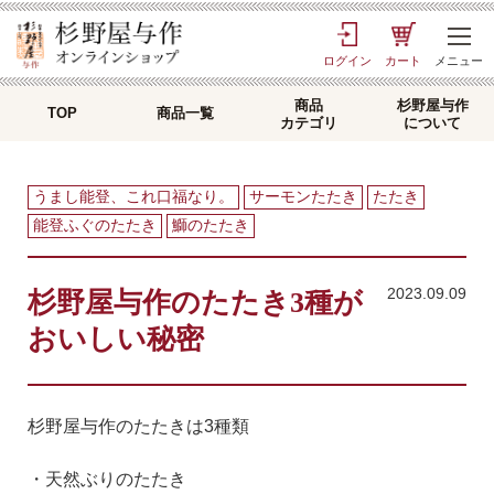
TOP
>
口福日記
> 杉野屋与作のたたき3種がおいしい秘密
ログイン
カート
メニュー
商品
杉野屋与作
TOP
商品一覧
カテゴリ
について
うまし能登、これ口福なり。
サーモンたたき
たたき
能登ふぐのたたき
鰤のたたき
2023.09.09
杉野屋与作のたたき3種が
おいしい秘密
杉野屋与作のたたきは3種類
・天然ぶりのたたき