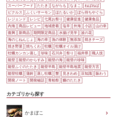
スーパーフード
たたき
ながらも
なまこ
ねばねば
ピクルス
ふくいサーモン
ほたるいか
ぼら待ちやぐら
レジェンド
レシピ
七尾お祭り
健康促進
健康食品
内海
商品レビュー
地域密着
塩辛
外海
小話
山の幸
復興
新商品
期間限定商品
水揚げ見学
波の花
海のじねんじょ
海の幸
漁の体験
無添加
焼きチーズ
焼き野菜
焼ちくわ
牡蠣
牡蠣オイル漬け
牡蠣カンカン蒸し
珍味
石川弁
祭り
福井県
職人技
能登
能登のからすみ
能登の海
能登の珍味
能登ふぐのたたき
能登半島
能登半島地震
能登方言
能登牡蠣
蒲鉾
蒸し牡蠣
蟹
見きわめ
豆知識
賑わう
開発ノート
開発秘話
青柏祭
鰤のたたき
カテゴリから探す
かまぼこ