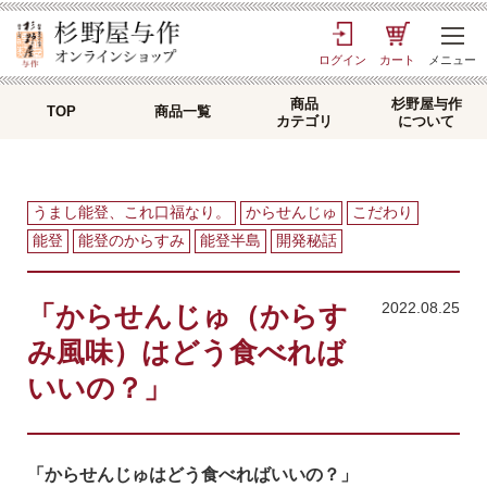
TOP
>
口福日記
> 「からせんじゅ（からすみ風味）はどう食べればいい
の？」
ログイン
カート
メニュー
商品
杉野屋与作
TOP
商品一覧
カテゴリ
について
うまし能登、これ口福なり。
からせんじゅ
こだわり
能登
能登のからすみ
能登半島
開発秘話
2022.08.25
「からせんじゅ（からす
み風味）はどう食べれば
いいの？」
「からせんじゅはどう食べればいいの？」