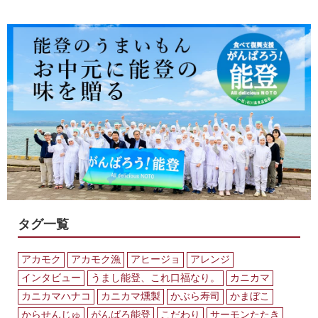
タグ一覧
アカモク
アカモク漁
アヒージョ
アレンジ
インタビュー
うまし能登、これ口福なり。
カニカマ
カニカマハナコ
カニカマ燻製
かぶら寿司
かまぼこ
からせんじゅ
がんばろ能登
こだわり
サーモンたたき