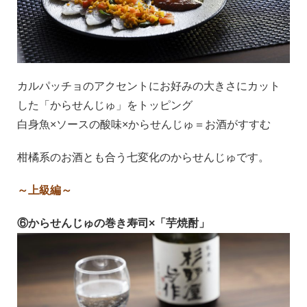
カルパッチョのアクセントにお好みの大きさにカット
した「からせんじゅ」をトッピング
白身魚×ソースの酸味×からせんじゅ＝お酒がすすむ
柑橘系のお酒とも合う七変化のからせんじゅです。
～上級編～
⑥からせんじゅの巻き寿司×「芋焼酎」