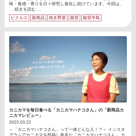
味・食感・香りを日々研究し進化し続けています。今回は、
杉
…
続きを読む
…
野
ピクルス
新商品
焼き野菜
能登
能登半島
屋
与
作
焼
き
野
菜
の
ピ
ク
ル
ス
の
ご
紹
介
カニカマを毎日食べる「カニカマハナコさん」の「新商品カ
ニカマレビュー」
2023.03.22
～「カニカマハナコさん」って一体どんな人！？～ インスタ
グラムでカニカマを投稿し有名な「カニカマハナコさん」 カ