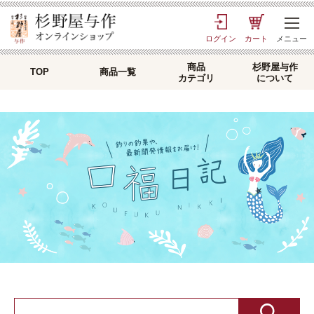
TOP
> 口福日記
ログイン
カート
メニュー
商品
杉野屋与作
TOP
商品一覧
カテゴリ
について