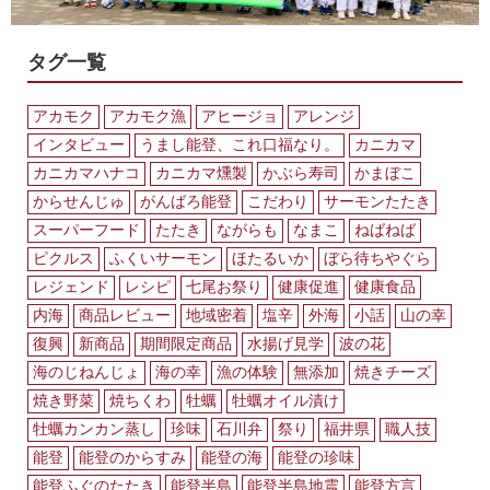
カ
ニ
カ
タグ一覧
マ
レ
ビ
アカモク
アカモク漁
アヒージョ
アレンジ
ュ
インタビュー
うまし能登、これ口福なり。
カニカマ
ー」
カニカマハナコ
カニカマ燻製
かぶら寿司
かまぼこ
からせんじゅ
がんばろ能登
こだわり
サーモンたたき
スーパーフード
たたき
ながらも
なまこ
ねばねば
ピクルス
ふくいサーモン
ほたるいか
ぼら待ちやぐら
レジェンド
レシピ
七尾お祭り
健康促進
健康食品
内海
商品レビュー
地域密着
塩辛
外海
小話
山の幸
復興
新商品
期間限定商品
水揚げ見学
波の花
海のじねんじょ
海の幸
漁の体験
無添加
焼きチーズ
焼き野菜
焼ちくわ
牡蠣
牡蠣オイル漬け
牡蠣カンカン蒸し
珍味
石川弁
祭り
福井県
職人技
能登
能登のからすみ
能登の海
能登の珍味
能登ふぐのたたき
能登半島
能登半島地震
能登方言