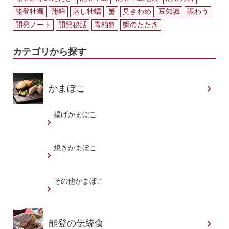
能登牡蠣
蒲鉾
蒸し牡蠣
蟹
見きわめ
豆知識
賑わう
開発ノート
開発秘話
青柏祭
鰤のたたき
カテゴリから探す
かまぼこ
揚げかまぼこ
焼きかまぼこ
その他かまぼこ
能登の伝統食