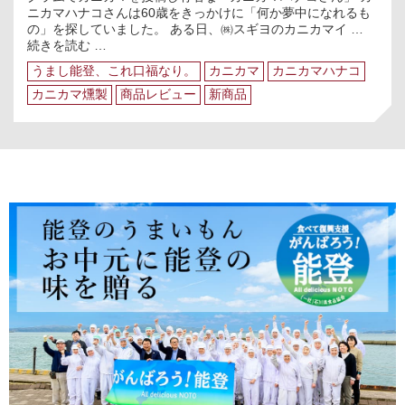
ニカマハナコさんは60歳をきっかけに「何か夢中になれるも
の」を探していました。 ある日、㈱スギヨのカニカマイ …
カ
続きを読む
…
ニ
うまし能登、これ口福なり。
カニカマ
カニカマハナコ
カ
マ
カニカマ燻製
商品レビュー
新商品
を
毎
日
食
べ
る
「カ
ニ
カ
マ
ハ
ナ
コ
さ
ん」
の
「新
商
品