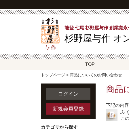
能登 七尾 杉野屋与作 創業寛
杉野屋与作
オ
TOP
トップページ
> 商品についてのお問い合わせ
商品
ログイン
下記の内容
新規会員登録
ふ
こ
カテゴリから探す