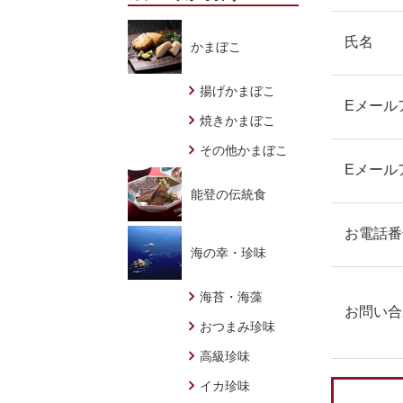
氏名
かまぼこ
揚げかまぼこ
Eメール
焼きかまぼこ
その他かまぼこ
Eメール
能登の伝統食
お電話番
海の幸・珍味
海苔・海藻
お問い合
おつまみ珍味
高級珍味
イカ珍味