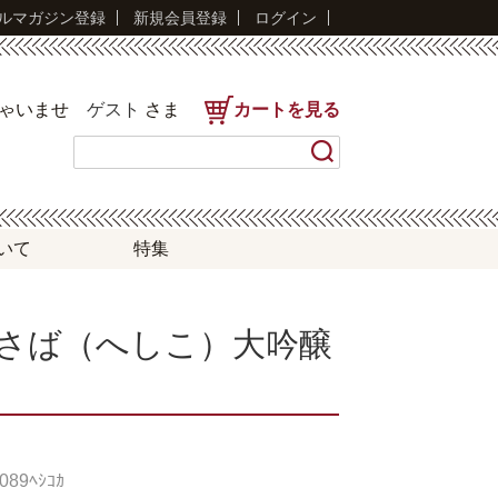
ルマガジン登録
新規会員登録
ログイン
しゃいませ
ゲスト
さま
カートを見る
いて
特集
さば（へしこ）大吟醸
89ﾍｼｺｶ