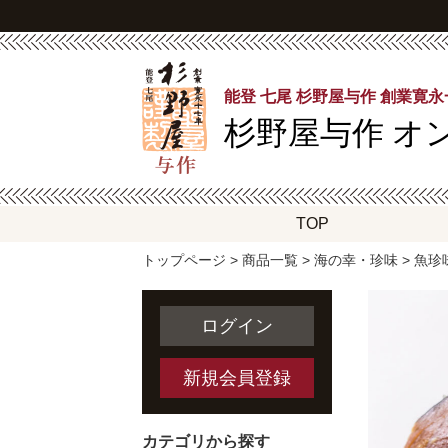
能登 七尾 杉野屋与作 創業寛
杉野屋与作
オ
TOP
トップページ
>
商品一覧
>
海の幸・珍味
>
魚珍
ログイン
新規会員登録
カテゴリから探す