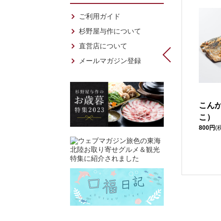
ご利用ガイド
杉野屋与作について
直営店について
メールマガジン登録
里海アヒージョ
能登の里山里海アヒ
こん
1,200円
(税込)
ージョセット（スキ
こ）
800円
(
レットなし）
5,600円
(税込)