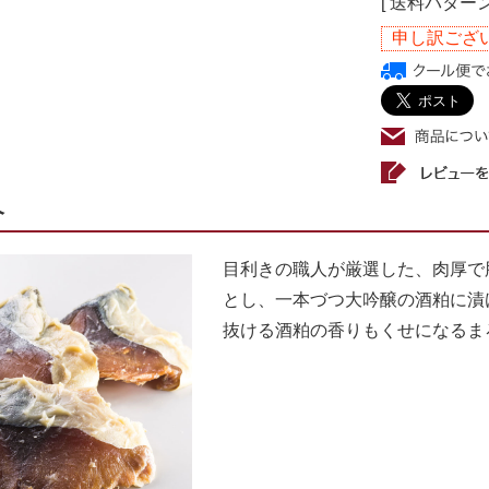
[ 送料パターン
申し訳ござ
介
目利きの職人が厳選した、肉厚で
とし、一本づつ大吟醸の酒粕に漬
抜ける酒粕の香りもくせになるま