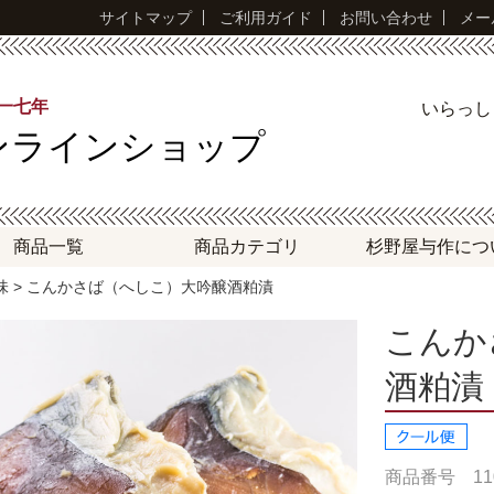
サイトマップ
ご利用ガイド
お問い合わせ
メー
永一七年
いらっ
ンラインショップ
商品一覧
商品
カテゴリ
杉野屋与作
につ
味
> こんかさば（へしこ）大吟醸酒粕漬
こんか
酒粕漬
商品番号 110