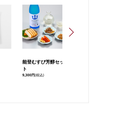
能登むすび芳醇セッ
甘えび塩辛
2,080円
(税込)
ト
9,300円
(税込)