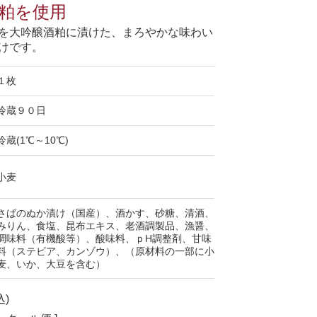
粕を使用
を大吟醸酒粕に漬けた、まろやかな味わい
けです。
１枚
冷蔵９０日
冷蔵(1℃～10℃)
小麦
さばのぬか漬け（国産）、酒かす、砂糖、清酒、
みりん、食塩、昆布エキス、老酒調製品、漁醤、
調味料（有機酸等）、酸味料、ｐH調整剤、甘味
料（ステビア、カンゾウ）、（原材料の一部に小
麦、いか、大豆を含む）
込)