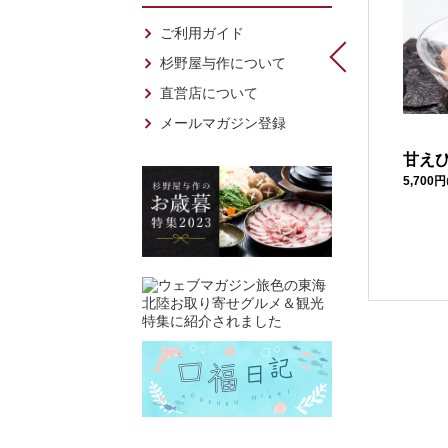
ご利用ガイド
杉野屋与作について
直営店について
メールマガジン登録
汐の香り＜宴＞
ほたるいか粋づくり
甘え
5,040円
(税込)
5,700円
醤油味
1,480円
(税込)