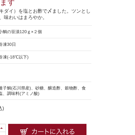
せます
キダイ）を塩とお酢で〆ました。ツンとし
、味わいはまろやか。
小鯛の笹漬120ｇ×２個
冷凍30日
冷凍(-18℃以下)
連子鯛(石川県産)、砂糖、醸造酢、穀物酢、食
塩、調味料(アミノ酸)
込)