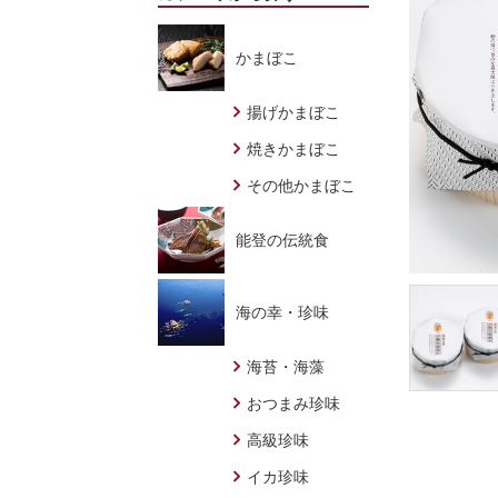
かまぼこ
揚げかまぼこ
焼きかまぼこ
その他かまぼこ
能登の伝統食
海の幸・珍味
海苔・海藻
おつまみ珍味
高級珍味
イカ珍味