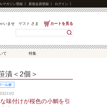
ルマガジン登録
新規会員登録
ログイン
しゃいませ
ゲスト
さま
カートを見る
いて
特集
笹漬＜2個＞
32ﾖｺﾀ2
な味付けが桜色の小鯛を引