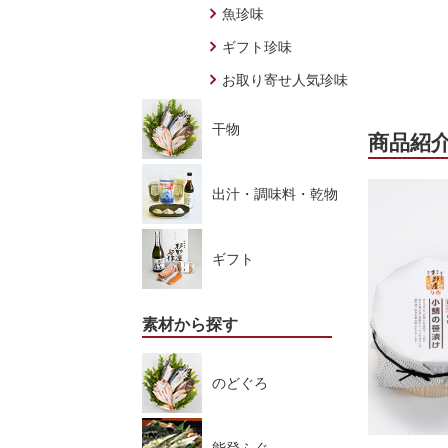
魚珍味
ギフト珍味
お取り寄せ人気珍味
干物
商品紹
出汁・調味料・乾物
ギフト
素材から探す
のどぐろ