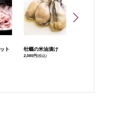
ット
牡蠣の米油漬け
里海アヒージョ
2,080円
(税込)
1,200円
(税込)