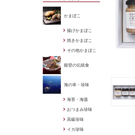
かまぼこ
揚げかまぼこ
焼きかまぼこ
その他かまぼこ
能登の伝統食
海の幸・珍味
海苔・海藻
おつまみ珍味
高級珍味
イカ珍味