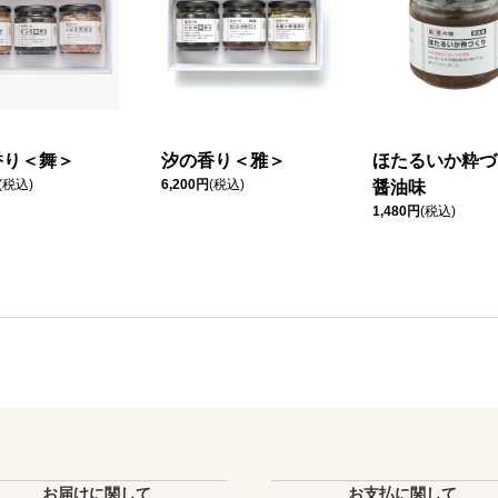
香り＜舞＞
汐の香り＜雅＞
ほたるいか粋づ
(税込)
6,200円
(税込)
醤油味
1,480円
(税込)
お届けに関して
お支払に関して