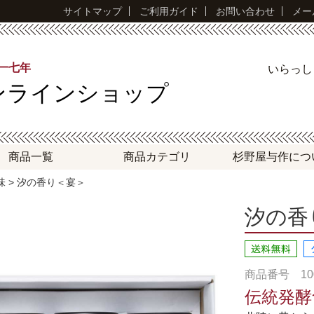
サイトマップ
ご利用ガイド
お問い合わせ
メー
永一七年
いらっ
ンラインショップ
商品一覧
商品
カテゴリ
杉野屋与作
につ
味
> 汐の香り＜宴＞
汐の香
商品番号 100
伝統発酵