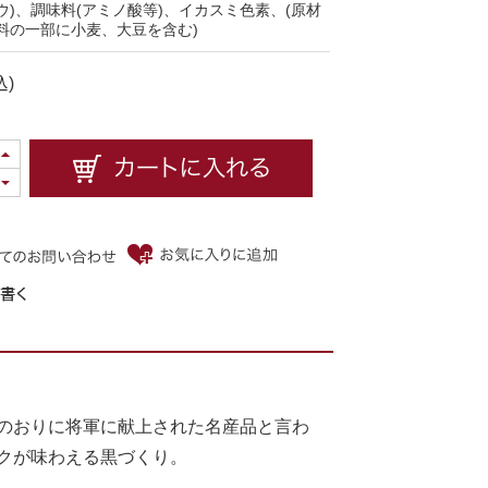
ウ)、調味料(アミノ酸等)、イカスミ色素、(原材
料の一部に小麦、大豆を含む)
込)
のおりに将軍に献上された名産品と言わ
クが味わえる黒づくり。