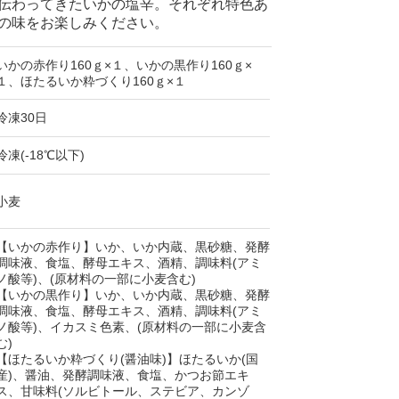
伝わってきたいかの塩辛。それぞれ特色あ
の味をお楽しみください。
いかの赤作り160ｇ×１、いかの黒作り160ｇ×
１、ほたるいか粋づくり160ｇ×１
冷凍30日
冷凍(-18℃以下)
小麦
【いかの赤作り】いか、いか内蔵、黒砂糖、発酵
調味液、食塩、酵母エキス、酒精、調味料(アミ
ノ酸等)、(原材料の一部に小麦含む)
【いかの黒作り】いか、いか内蔵、黒砂糖、発酵
調味液、食塩、酵母エキス、酒精、調味料(アミ
ノ酸等)、イカスミ色素、(原材料の一部に小麦含
む)
【ほたるいか粋づくり(醤油味)】ほたるいか(国
産)、醤油、発酵調味液、食塩、かつお節エキ
ス、甘味料(ソルビトール、ステビア、カンゾ