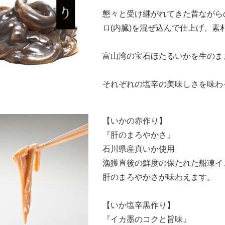
懇々と受け継がれてきた昔ながら
ロ(内臓)を混ぜ込んで仕上げ、
富山湾の宝石ほたるいかを生のま
それぞれの塩辛の美味しさを味わ
【いかの赤作り】
『肝のまろやかさ』
石川県産真いか使用
漁獲直後の鮮度の保たれた船凍イ
肝のまろやかさが味わえます。
【いか塩辛黒作り】
『イカ墨のコクと旨味』