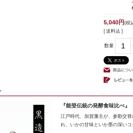
5,040円
(税
[ 送料込 ]
数量
介
『能登伝統の発酵食味比べ』
江戸時代、加賀藩主が、参勤交替
れ、いかの甘味といか墨の深いコ