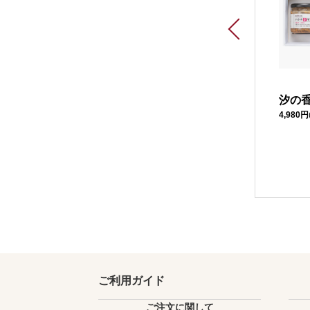
能登の里山里海アヒ
能登ふぐ雑炊３個入
汐の
5,100円
(税込)
4,980円
ージョセット（スキ
レットなし）
5,600円
(税込)
ご利用ガイド
ご注文に関して