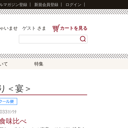
ルマガジン登録
新規会員登録
ログイン
しゃいませ
ゲスト
さま
カートを見る
いて
特集
り＜宴＞
33ﾖｼｳﾀ
食味比べ