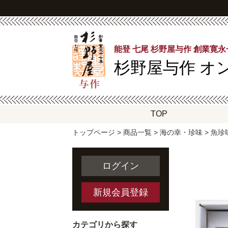
能登 七尾 杉野屋与作 創業寛
杉野屋与作
オ
TOP
トップページ
>
商品一覧
>
海の幸・珍味
>
魚珍
ログイン
新規会員登録
カテゴリから探す