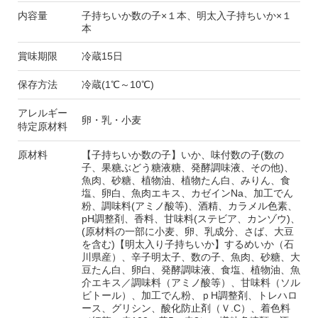
内容量
子持ちいか数の子×１本、明太入子持ちいか×１
本
賞味期限
冷蔵15日
保存方法
冷蔵(1℃～10℃)
アレルギー
卵・乳・小麦
特定原材料
原材料
【子持ちいか数の子】いか、味付数の子(数の
子、果糖ぶどう糖液糖、発酵調味液、その他)、
魚肉、砂糖、植物油、植物たん白、みりん、食
塩、卵白、魚肉エキス、カゼインNa、加工でん
粉、調味料(アミノ酸等)、酒精、カラメル色素、
pH調整剤、香料、甘味料(ステビア、カンゾウ)、
(原材料の一部に小麦、卵、乳成分、さば、大豆
を含む)【明太入り子持ちいか】するめいか（石
川県産）、辛子明太子、数の子、魚肉、砂糖、大
豆たん白、卵白、発酵調味液、食塩、植物油、魚
介エキス／調味料（アミノ酸等）、甘味料（ソル
ビトール）、加工でん粉、ｐH調整剤、トレハロ
ース、グリシン、酸化防止剤（Ｖ.C）、着色料