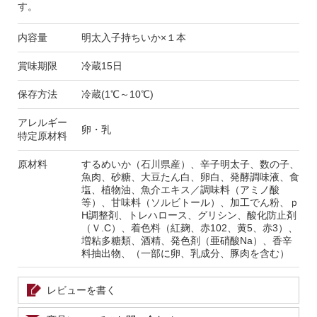
す。
内容量
明太入子持ちいか×１本
賞味期限
冷蔵15日
保存方法
冷蔵(1℃～10℃)
アレルギー
卵・乳
特定原材料
原材料
するめいか（石川県産）、辛子明太子、数の子、
魚肉、砂糖、大豆たん白、卵白、発酵調味液、食
塩、植物油、魚介エキス／調味料（アミノ酸
等）、甘味料（ソルビトール）、加工でん粉、ｐ
H調整剤、トレハロース、グリシン、酸化防止剤
（Ｖ.C）、着色料（紅麹、赤102、黄5、赤3）、
増粘多糖類、酒精、発色剤（亜硝酸Na）、香辛
料抽出物、（一部に卵、乳成分、豚肉を含む）
レビューを書く