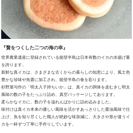
『贅をつくした二つの海の幸』
世界農業遺産に登録されている能登半島は日本有数のイカの水揚げ量
を誇ります。
新鮮な真イカは、さまざまな古くからの暮らしの知恵により、風土色
豊かな珍味や魚醤に加工され、能登半島の食を彩ります。
杉野屋与作の「明太入子持ちいか」は、真イカの胴体を皮むきし明太
風味の数の子をたっぷり詰め、真空パッケージしてあります。
柔らかなイカに、数の子を溢れんばかりに詰め込みました。
味付けは真イカ本来の優しい風味を活かすあっさりした醤油風味で仕
上げ、魚を知り尽くした職人が絶妙な味加減に、大きさや形が違うイ
カを一杯ずつ丁寧に手作りしています。