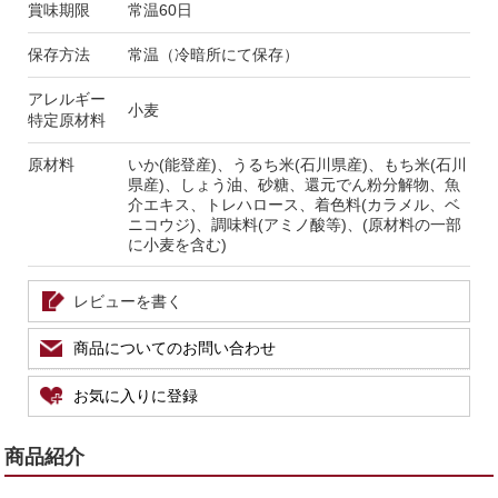
賞味期限
常温60日
保存方法
常温（冷暗所にて保存）
アレルギー
小麦
特定原材料
原材料
いか(能登産)、うるち米(石川県産)、もち米(石川
県産)、しょう油、砂糖、還元でん粉分解物、魚
介エキス、トレハロース、着色料(カラメル、ベ
ニコウジ)、調味料(アミノ酸等)、(原材料の一部
に小麦を含む)
レビューを書く
商品についてのお問い合わせ
お気に入りに登録
商品紹介