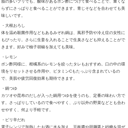
脂の多いブリでも、酸味があるポン酢につけて食べることで、重くな
らずにさっぱりと食べることができます。青じそなどを合わせても美
味しいです。
・大根おろし
体を温め殺菌作用などもあるみぞれ鍋は、風邪予防や冷え症の女性に
もぴったり。さらに生姜を入れることで生臭さなども抑えることがで
きます。好みで柚子胡椒を加えても美味。
・レモン
ポン酢同様に、柑橘系のレモンを絞ったタレもおすすめ。口の中の環
境をリセットさせる作用や、ビタミンCもたっぷり含まれているの
で、美肌や疲労回復効果も期待できます。
・鍋つゆ
カツオや昆布のだしが入った鍋用つゆを使うのも、定番の味わい方で
す。さっぱりしているので食べやすく、ぶり以外の野菜などとも合わ
せやすく、何より手軽です。
・ピリ辛だれ
電子レンジで加熱したお酒に水を加え、豆板醬や甜麺醤と砂糖を混ぜ