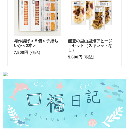
与作揚げ＜８個＞子持ち
能登の里山里海アヒージ
いか＜2本＞
ョセット（スキレットな
し）
7,800円
(税込)
5,600円
(税込)