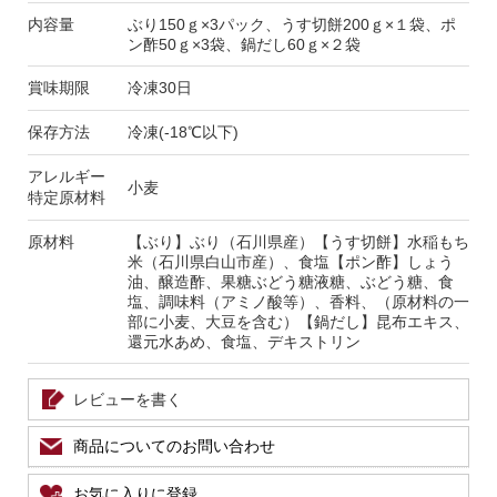
内容量
ぶり150ｇ×3パック、うす切餅200ｇ×１袋、ポ
ン酢50ｇ×3袋、鍋だし60ｇ×２袋
賞味期限
冷凍30日
保存方法
冷凍(-18℃以下)
アレルギー
小麦
特定原材料
原材料
【ぶり】ぶり（石川県産）【うす切餅】水稲もち
米（石川県白山市産）、食塩【ポン酢】しょう
油、醸造酢、果糖ぶどう糖液糖、ぶどう糖、食
塩、調味料（アミノ酸等）、香料、（原材料の一
部に小麦、大豆を含む）【鍋だし】昆布エキス、
還元水あめ、食塩、デキストリン
レビューを書く
商品についてのお問い合わせ
お気に入りに登録