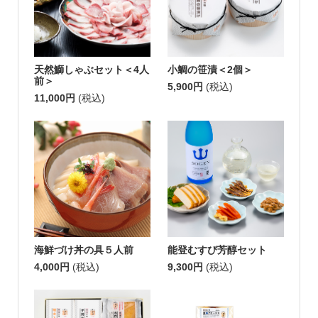
天然鰤しゃぶセット＜4人
小鯛の笹漬＜2個＞
前＞
5,900円
(税込)
11,000円
(税込)
海鮮づけ丼の具５人前
能登むすび芳醇セット
4,000円
(税込)
9,300円
(税込)