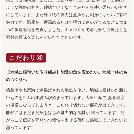
ような強めの甘さ。砂糖だけでなく本みりんを使い柔らかい甘さ
にしています。また練り物の弾力は煮魚やお刺身にはない特有の
魅力です。温度を一度高めるだけで弾力に違いがでるなど１つ１
つの製造過程を見直しました。キメ細やかで滑らかな口当たりと
素材の旨味を楽しんでいただきたいです。
こだわり④
【地域に根付いた取り組み】能登の魚を広めたい。地域一体のも
のづくりへ
輪島港や七尾港で水揚げされる地魚を使い、地域に根付いた新し
いものを生み出す試みが始まっています。大量生産で ある程度
の規模になってしまうと、こだわり切れない部分が出てきます。
能登にはまだまだ魚をはじめ魅力的な食材が 眠っています。だ
からこそ伝統を守りつつ個性を出せる蒲鉾に挑戦していきたいと
思っています。