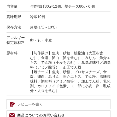
内容量
与作揚げ80g×12個、焼チーズ80g×６個
賞味期限
冷蔵10日
保存方法
冷蔵(1℃～10℃)
アレルギー
卵・乳・小麦
特定原材料
原材料
【与作揚げ】魚肉、砂糖、植物油（大豆を含
む）、食塩、卵白（卵を含む）、みりん、魚介エ
キス、でん粉（小麦を含む）、風味調味料／調味
料（アミノ酸等）、加工でん粉
【焼チーズ】魚肉、砂糖、プロセスチーズ、食
塩、卵白、みりん、魚介エキス、でん粉、風味調
味料／調味料（アミノ酸等）、加工でん粉、乳化
剤、カロチノイド色素、（一部に小麦・卵・乳成
分・大豆を含む）
レビューを書く
商品についてのお問い合わせ