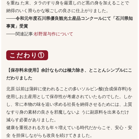
を重ね た末、タラのすり身を厳選しのど黒の身を加えることで
納得のいく滑らかな喉ごしの良さに仕上がりました。
───令和元年度石川県優良観光土産品コンクールにて「石川県知
事賞」受賞
───関連記事:
杉野屋与作について
こだわり①
【保存料未使用】余計なものは極力除き、とことんシンプルにこ
だわりました
北原:以前は蒲鉾に使われることの多いソルビン酸(合成保存料)を
使用しお土産用として保存性が考慮されていたものでした。しか
し、常に本物の味を追い求める社長を納得させるためには、上質
なすり身の素材の良さを邪魔しないよ うに副原料を出来るだけ
減らす必要がありました。
健康を重視される方も年々増えている時代だからこそ、安心・安
全 を担保しながらも改良を続けてきました。