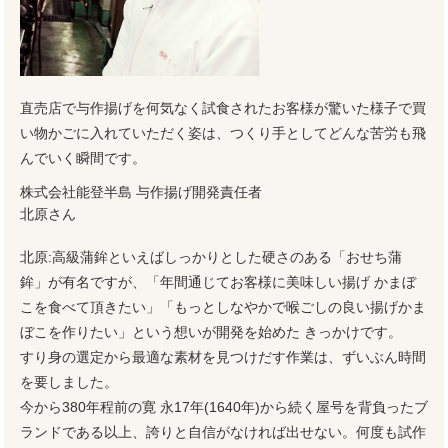
直売店で与作揚げを何気なく試食されたお客様が驚いた様子で買
い物かごに入れていただく姿は、つくり手としてどんな苦労も飛
んでいく瞬間です。
株式会社能登半島 与作揚げ開発責任者
北原さん
北原:高級蒲鉾といえばしっかりとした硬さのある「おせち蒲
鉾」が有名ですが、「年間通じてお客様に美味しい揚げ かまぼ
こを食べて頂きたい」「もっとしなやかで喉ごしの良い揚げかま
ぼこを作りたい」という想いが開発を始めた きっかけです。
すり身の選定から最適な素材を見つけだす作業は、ずいぶん時間
を要しました。
今から380年程前の寛 永17年(1640年)から続く屋号を背負ったブ
ランドである以上、誇りと自信がなければ出せない。何度も試作