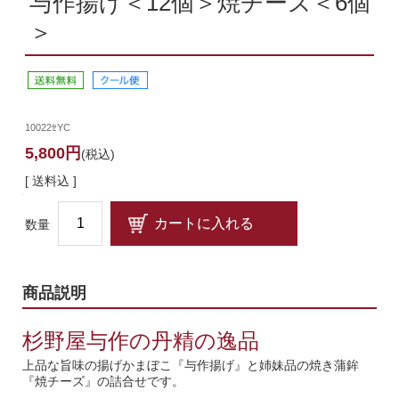
与作揚げ＜12個＞焼チーズ＜6個
＞
10022ｾYC
5,800円
(税込)
[ 送料込 ]
数量
商品説明
杉野屋与作の丹精の逸品
上品な旨味の揚げかまぼこ『与作揚げ』と姉妹品の焼き蒲鉾
『焼チーズ』の詰合せです。