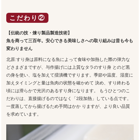
こだわり②
【伝統の技・煉り製品製造技術】
魚を商って三百年。安心できる美味しさへの取り組みは昔も今も
変わりません
北原:すり身は原料になる魚によって食味や加熱した際の弾力な
どさまざまですが、与作揚げには上質なタラのすり身 とのど黒
の身を使い、塩を加えて擂潰機ですります。季節や温度、湿度に
加えタイミングと量は魚肉の状態を確かめて 決め、すり終わる
頃には滑らかで光沢のあるすり身になります。 もうひとつのこ
だわりは、直接揚げるのではなく「2段加熱」している点です。
一度蒸してから揚げるため手間はかか りますが、より良い品質
を求めています。