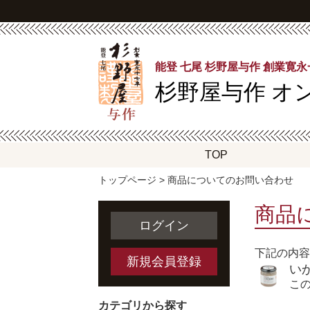
能登 七尾 杉野屋与作 創業寛
杉野屋与作
オ
TOP
トップページ
> 商品についてのお問い合わせ
商品
ログイン
下記の内容
新規会員登録
い
こ
カテゴリから探す