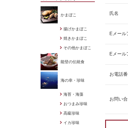
氏名
かまぼこ
揚げかまぼこ
Eメール
焼きかまぼこ
その他かまぼこ
Eメール
能登の伝統食
お電話番
海の幸・珍味
海苔・海藻
お問い合
おつまみ珍味
高級珍味
イカ珍味