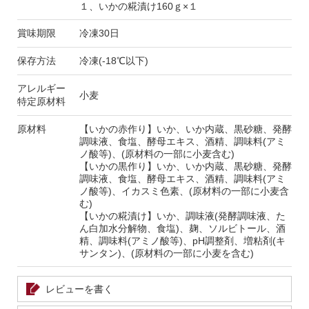
１、いかの糀漬け160ｇ×１
賞味期限
冷凍30日
保存方法
冷凍(-18℃以下)
アレルギー
小麦
特定原材料
原材料
【いかの赤作り】いか、いか内蔵、黒砂糖、発酵
調味液、食塩、酵母エキス、酒精、調味料(アミ
ノ酸等)、(原材料の一部に小麦含む)
【いかの黒作り】いか、いか内蔵、黒砂糖、発酵
調味液、食塩、酵母エキス、酒精、調味料(アミ
ノ酸等)、イカスミ色素、(原材料の一部に小麦含
む)
【いかの糀漬け】いか、調味液(発酵調味液、た
ん白加水分解物、食塩)、麹、ソルビトール、酒
精、調味料(アミノ酸等)、pH調整剤、増粘剤(キ
サンタン)、(原材料の一部に小麦を含む)
レビューを書く