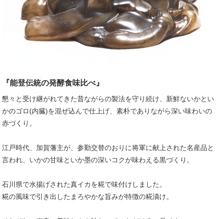
『能登伝統の発酵食味比べ』
懇々と受け継がれてきた昔ながらの製法を守り続け、新鮮ないかとい
かのゴロ(内臓)を混ぜ込んで仕上げ、素朴でありながら深い味わいの
赤づくり。
江戸時代、加賀藩主が、参勤交替のおりに将軍に献上された名産品と
言われ、いかの甘味といか墨の深いコクが味わえる黒づくり。
石川県で水揚げされた真イカを糀で味付けしました。
糀の風味で引き出したまろやかな旨みが特徴の糀漬け。