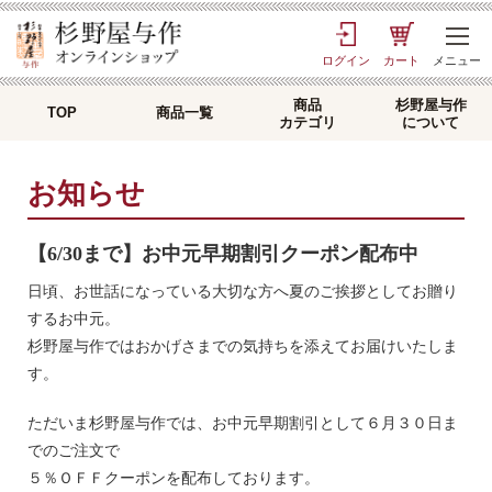
TOP
> お知らせ
ログイン
カート
メニュー
商品
杉野屋与作
TOP
商品一覧
カテゴリ
について
お知らせ
【6/30まで】お中元早期割引クーポン配布中
日頃、お世話になっている大切な方へ夏のご挨拶としてお贈り
するお中元。
杉野屋与作ではおかげさまでの気持ちを添えてお届けいたしま
す。
ただいま杉野屋与作では、お中元早期割引として６月３０日ま
でのご注文で
５％ＯＦＦクーポンを配布しております。